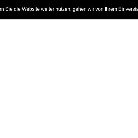
 Sie die Website weiter nutzen, gehen wir von Ihrem Einverst
n
Auszeichnungen
Kontakt
foresee – interactable
Home
Composing
foresee – interactable