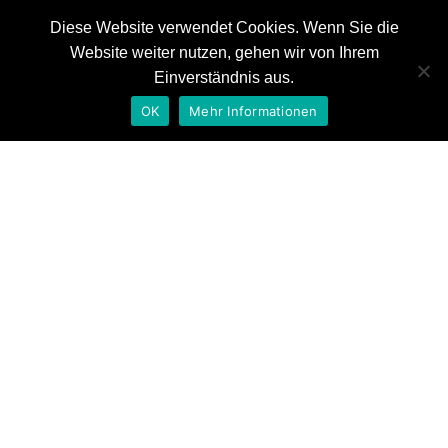
Diese Website verwendet Cookies. Wenn Sie die
Website weiter nutzen, gehen wir von Ihrem
News
Einverständnis aus.
Referenzen
OK
Mehr Informationen
Auszeichnungen
Tag: interactable
Kontakt
Home
interactable