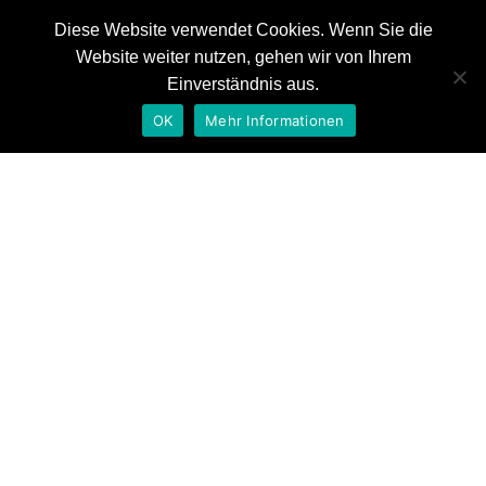
Diese Website verwendet Cookies. Wenn Sie die
Website weiter nutzen, gehen wir von Ihrem
News
Einverständnis aus.
Referenzen
OK
Mehr Informationen
Auszeichnungen
Tag: Komponist
Kontakt
Hannover
Home
Komponist Hannover