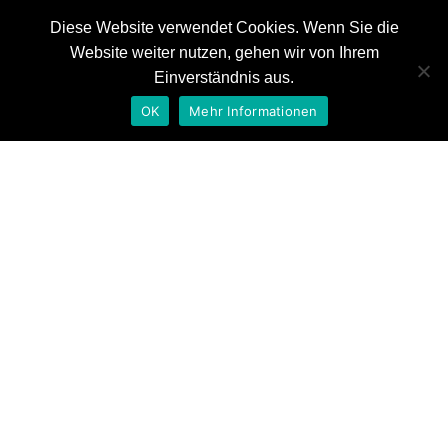
Diese Website verwendet Cookies. Wenn Sie die
Website weiter nutzen, gehen wir von Ihrem
News
Einverständnis aus.
Referenzen
OK
Mehr Informationen
Auszeichnungen
Tag: Marc Lange
Kontakt
Home
Marc Lange