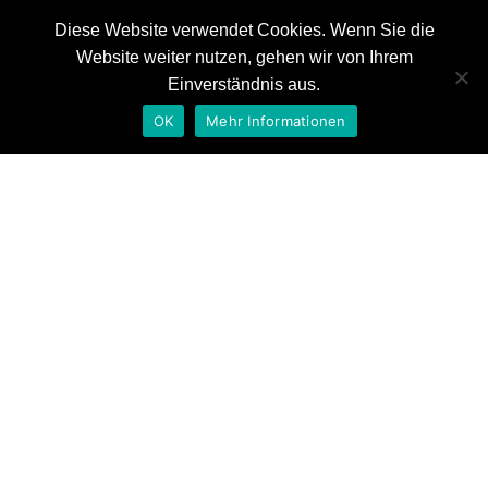
Diese Website verwendet Cookies. Wenn Sie die
Website weiter nutzen, gehen wir von Ihrem
News
Einverständnis aus.
Referenzen
OK
Mehr Informationen
Auszeichnungen
ZDF – Vanille „die jagt
Kontakt
nach dem braunen gold“
Home
Filmmusik
ZDF – Vanille „die jagt nach dem braunen gold“