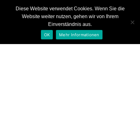
Diese Website verwendet Cookies. Wenn Sie die
Website weiter nutzen, gehen wir von Ihrem
News
Einverständnis aus.
Referenzen
OK
Mehr Informationen
Auszeichnungen
reg trailer | 3rd price!
Kontakt
Home
News
reg trailer | 3rd price!