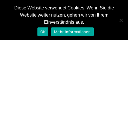
Diese Website verwendet Cookies. Wenn Sie die
Website weiter nutzen, gehen wir von Ihrem
News
Einverständnis aus.
Referenzen
OK
Mehr Informationen
Auszeichnungen
herrlich & ramuschkat
Kontakt
Home
Composing
herrlich & ramuschkat