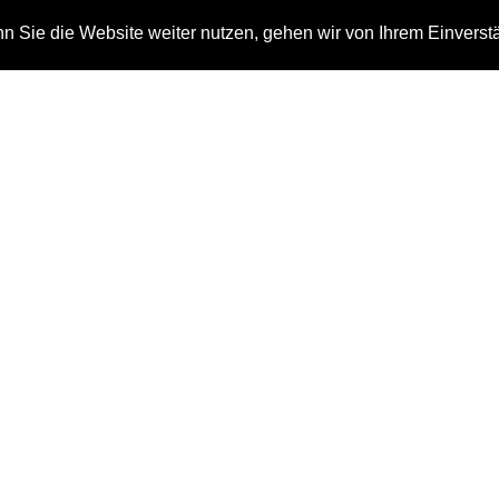
 Sie die Website weiter nutzen, gehen wir von Ihrem Einverst
n
Auszeichnungen
Kontakt
Klimaschutz
Home
Allgemein
Klimaschutz