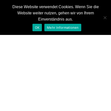
Diese Website verwendet Cookies. Wenn Sie die
Website weiter nutzen, gehen wir von Ihrem
News
Einverständnis aus.
Referenzen
OK
Mehr Informationen
Auszeichnungen
webserie dorint hotels –
Kontakt
teil 4
Home
Filmmusik
webserie dorint hotels – teil 4