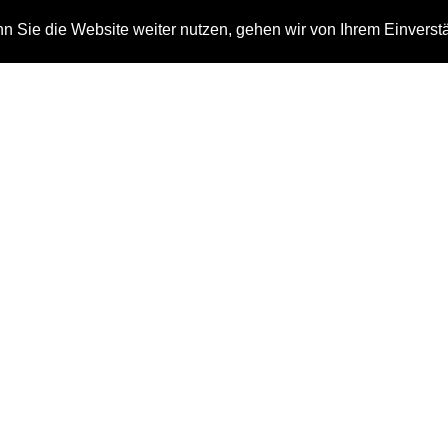
 Sie die Website weiter nutzen, gehen wir von Ihrem Einverst
n
Auszeichnungen
Kontakt
ag: tvn corporate med
Home
tvn corporate media