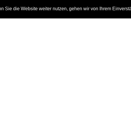
 Sie die Website weiter nutzen, gehen wir von Ihrem Einverst
n
Auszeichnungen
Kontakt
Tag: silver award
Home
silver award