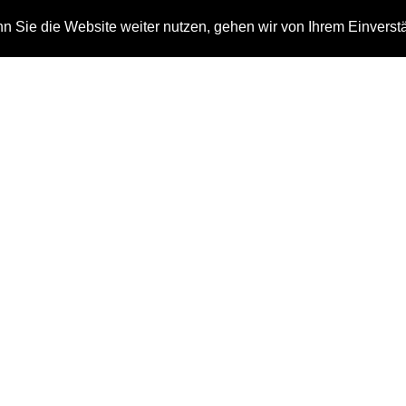
 Sie die Website weiter nutzen, gehen wir von Ihrem Einverst
n
Auszeichnungen
Kontakt
Tag: schatzkammer
Home
schatzkammer