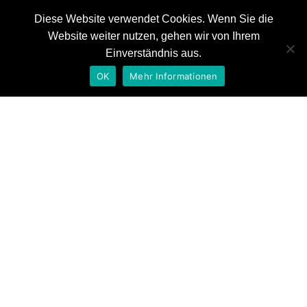
Diese Website verwendet Cookies. Wenn Sie die
Website weiter nutzen, gehen wir von Ihrem
News
Einverständnis aus.
Referenzen
OK
Mehr Informationen
Auszeichnungen
Tag: agc interpane
Kontakt
Home
agc interpane